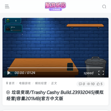
00:00
/
01:24
speed
首页
电脑游戏
模拟经营
正文
0
10
5
垃圾变现/Trashy Cashy Build.23932045|模拟
经营|容量201MB|官方中文版