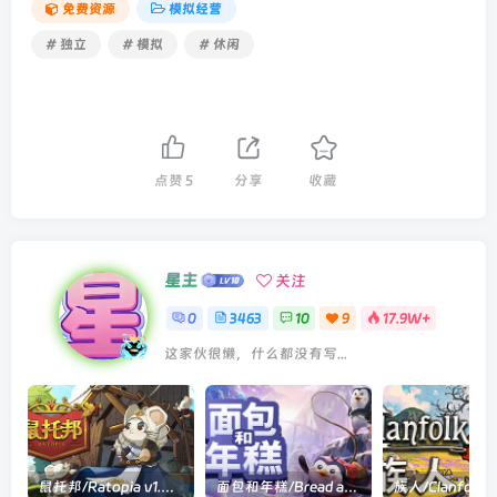
免费资源
模拟经营
# 独立
# 模拟
# 休闲
点赞
5
分享
收藏
星主
关注
0
3463
10
9
17.9W+
这家伙很懒，什么都没有写...
鼠托邦/Ratopia v1.0.0530|策略模拟|容量2.9GB|官方中文版
面包和年糕/Bread and Fred Build.21411256|动作冒险|容量1.1GB|官方中文版