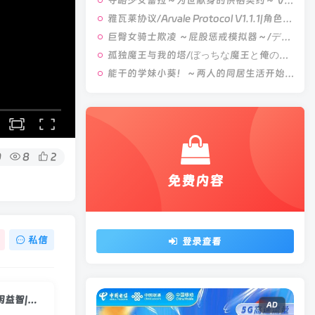
夺略少女蕾拉～为世献身的供牺契约～ V1.0|角色扮演|容量669MB|汉化版
雅瓦莱协议/Arvale Protocol V1.1.1|角色扮演|容量1.9GB|汉化版
巨臀女骑士欺凌 ～屁股惩戒模拟器～/デカケツ女騎士いじめ。～お尻お仕置きシミュレーション～ V1.0|策略模拟|容量452MB|汉化版
孤独魔王与我的塔/ぼっちな魔王と俺の塔 V1.0|视觉小说|容量4.4GB|官方中文版
能干的学妹小葵！～两人的同居生活开始了～/できる後輩アオイちゃん！ ～二人ぐらし始まっちゃいました～ V1.0.8|休闲益智|容量2.7GB|官方中文版
0
8
2
免费内容
私信
登录查看
南梦宫传奇群山/NAMCO LEGENDARY Mountains Build.23890862|休闲益智|容量550MB|官方中文版
AD