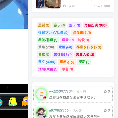
容量1GB|官方中文版
2天前
56人已阅读
黒髪
音乐
逆レ
角色扮演
(1)
(1)
(1)
(830)
複数プレイ/乱交
色仕掛け
(0)
(1)
羞恥/恥辱
网盘
純愛
(1)
(0)
(1)
策略
竞速
秘密さわさわ
(704)
(64)
(1)
着衣
男性受け
男主人公
(1)
(1)
(3)
独立
潮吹き
淫乱
(1644)
(1)
(1)
汁/液大量
水着
(1)
(1)
yy2250477304
6天前
0
这游戏存档是怎么回事读取不了
a874822366
7天前
0
为啥下载后改完后缀显示文件损坏