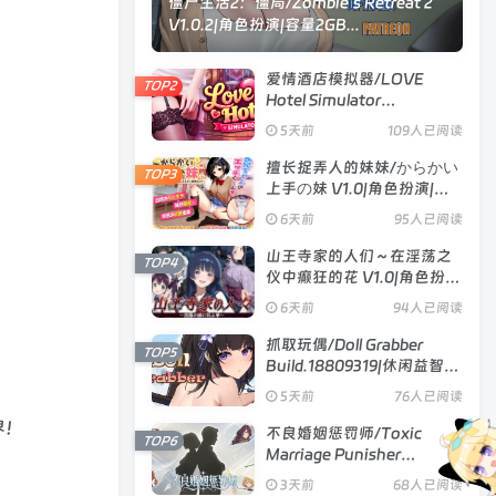
僵尸生活2：僵局/Zombie’s Retreat 2
V1.0.2|角色扮演|容量2GB...
爱情酒店模拟器/LOVE
TOP2
Hotel Simulator
Build.24183576|模拟经营|
5天前
109人已阅读
容量4.8GB|官方中文版
擅长捉弄人的妹妹/からかい
TOP3
上手の妹 V1.0|角色扮演|容
量593MB|汉化版
6天前
95人已阅读
山王寺家的人们～在淫荡之
TOP4
仪中癫狂的花 V1.0|角色扮
演|容量1.3GB|官方中文版
6天前
94人已阅读
抓取玩偶/Doll Grabber
TOP5
Build.18809319|休闲益智|
容量354MB|官方中文版
5天前
76人已阅读
界！
不良婚姻惩罚师/Toxic
TOP6
Marriage Punisher
Build.23738704|策略模拟|
3天前
68人已阅读