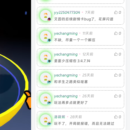
yy2250477304
7天前
0
艾因的后续剧情卡bug了，花屏闪退
yechangming
11天前
0
不缺，尽量一个一个解压
yechangming
12天前
0
里面少压缩包 3.4.7.14
yechangming
25天前
0
和求生之路类似哇塞
yechangming
26天前
0
玩法再多点就更好了
洛筱熙
28天前
0
玩不了，开局就报错，而且无法跳过