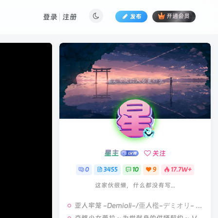
登录
注册
发布
开通会员
星主
关注
0
3455
10
9
17.7W+
这家伙很懒，什么都没有写...
亚人牢笼 -Demioli-/亜人檻-デミオリ- V1.00|策略模拟|容量678MB|汉化版