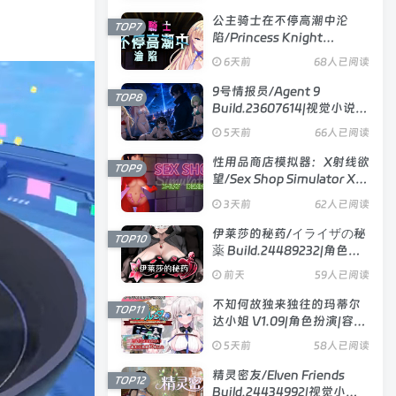
容量896MB|官方中文版
公主骑士在不停高潮中沦
TOP7
陷/Princess Knight
Concedes to Cum V1.2.5|视
6天前
68人已阅读
觉小说|容量1.2GB|官方中文
版
9号情报员/Agent 9
TOP8
Build.23607614|视觉小说|
容量1.2GB|官方中文版
5天前
66人已阅读
性用品商店模拟器：X射线欲
TOP9
望/Sex Shop Simulator X
RAY DESIRE V26.06.15|模
3天前
62人已阅读
拟经营|容量3.3GB|官方中文
版
伊莱莎的秘药/イライザの秘
TOP10
薬 Build.24489232|角色扮
演|容量743MB|官方中文版
前天
59人已阅读
不知何故独来独往的玛蒂尔
TOP11
达小姐 V1.09|角色扮演|容量
2GB|官方中文版
5天前
58人已阅读
精灵密友/Elven Friends
TOP12
Build.24434992|视觉小说|