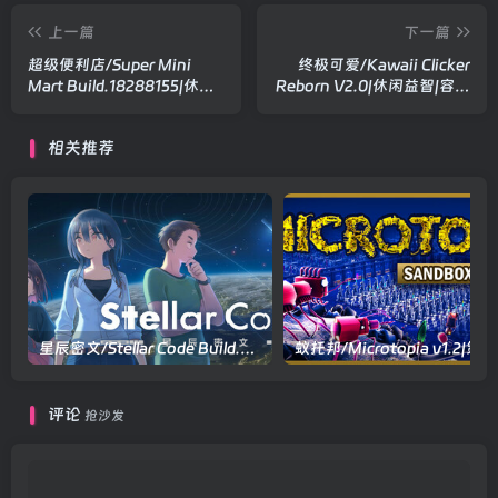
上一篇
下一篇
超级便利店/Super Mini
终极可爱/Kawaii Clicker
Mart Build.18288155|休闲
Reborn V2.0|休闲益智|容量
益智|容量814MB|官方中文
1G|官方中文版
版
相关推荐
星辰密文/Stellar Code Build.22645221|动作冒险|容量1.7GB|官方中文版
蚁托
评论
抢沙发