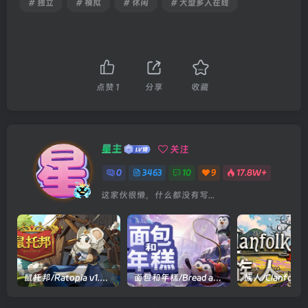
# 独立
# 模拟
# 休闲
# 大型多人在线
点赞
1
分享
收藏
星主
关注
0
3463
10
9
17.8W+
这家伙很懒，什么都没有写...
鼠托邦/Ratopia v1.0.0530|策略模拟|容量2.9GB|官方中文版
面包和年糕/Bread and Fred Build.21411256|动作冒险|容量1.1GB|官方中文版