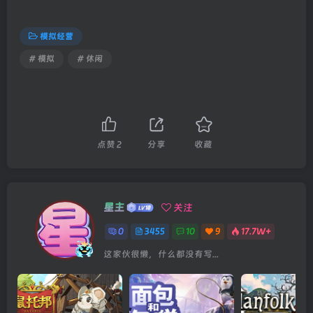
模拟经营
# 模拟
# 休闲
点赞
2
分享
收藏
星主
关注
0
3455
10
9
17.7W+
这家伙很懒，什么都没有写...