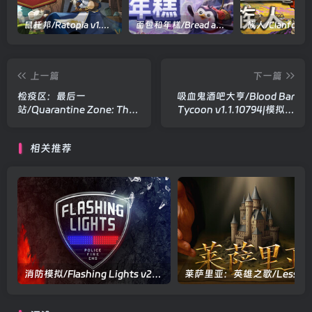
鼠托邦/Ratopia v1.0.0530|策略模拟|容量2.9GB|官方中文版
面包和年糕/Bread and Fred Build.21411256|动作冒险|容量1.1GB|官方中文版
上一篇
下一篇
检疫区：最后一
吸血鬼酒吧大亨/Blood Bar
站/Quarantine Zone: The
Tycoon v1.1.10794|模拟经
Last Check v1.0.13.1513|模
营|容量3.9GB|官方中文版
拟经营|容量12GB|官方中文
相关推荐
版
消防模拟/Flashing Lights v20260317|模拟经营|容量6.2GB|官方中文版
莱萨里亚：英雄之歌/L