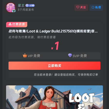
星主
关注
私信
5个月前发布
付费资源
战利与账簿/Loot & Ledger Build.21575610|模拟经营|容量4.5GB|官方中文版
此内容为付费资源，请付费后查看
1
￥
免费
免费
VIP
SVIP
立即购买
您当前未登录！建议登陆后购买，可保存购买订单