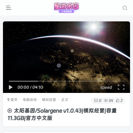
00:00
/
04:10
speed
首页
电脑游戏
模拟经营
正文
0
34
2
太阳基因/Solargene v1.0.43|模拟经营|容量
11.3GB|官方中文版