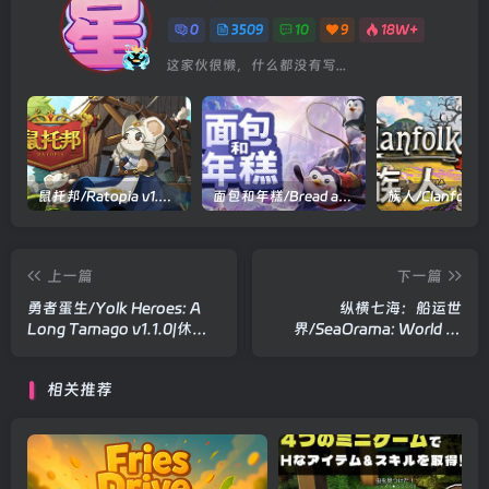
0
3509
10
9
18W+
这家伙很懒，什么都没有写...
鼠托邦/Ratopia v1.0.0530|策略模拟|容量2.9GB|官方中文版
面包和年糕/Bread and Fred Build.21411256|动作冒险|容量1.1GB|官方中文版
上一篇
下一篇
勇者蛋生/Yolk Heroes: A
纵横七海：船运世
Long Tamago v1.1.0|休闲
界/SeaOrama: World of
益智|容量460MB|官方中文
Shipping v2.2.8|模拟经营|
版
容量4.8GB|官方中文版
相关推荐