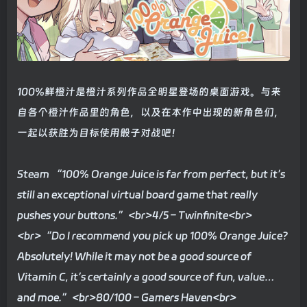
100%鲜橙汁是橙汁系列作品全明星登场的桌面游戏。与来
自各个橙汁作品里的角色，以及在本作中出现的新角色们，
一起以获胜为目标使用骰子对战吧！
Steam “100% Orange Juice is far from perfect, but it’s
still an exceptional virtual board game that really
pushes your buttons.”<br>4/5 – Twinfinite<br>
<br>“Do I recommend you pick up 100% Orange Juice?
Absolutely! While it may not be a good source of
Vitamin C, it’s certainly a good source of fun, value…
and moe.”<br>80/100 – Gamers Haven<br>