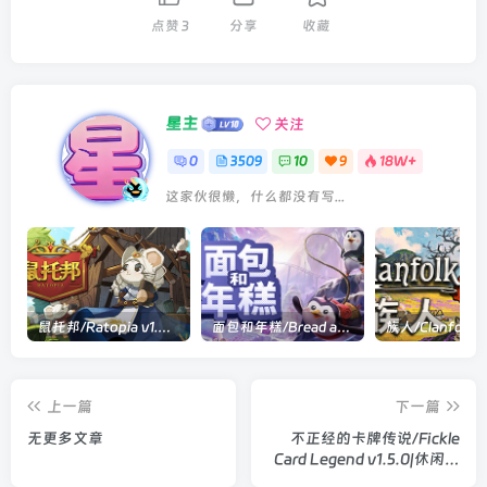
点赞
3
分享
收藏
星主
关注
0
3509
10
9
18W+
这家伙很懒，什么都没有写...
鼠托邦/Ratopia v1.0.0530|策略模拟|容量2.9GB|官方中文版
面包和年糕/Bread and Fred Build.21411256|动作冒险|容量1.1GB|官方中文版
上一篇
下一篇
无更多文章
不正经的卡牌传说/Fickle
Card Legend v1.5.0|休闲益
智|容量881MB|官方中文版