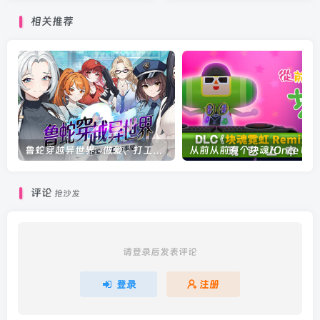
相关推荐
鲁蛇穿越异世界 -做爱、打工、万事屋-/LoserIsekaieSJT V1.0.0.11|策略模拟|容量1.1GB|官方中文版
评论
抢沙发
请登录后发表评论
登录
注册