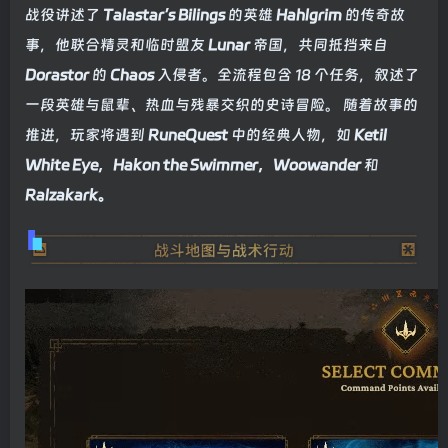
战役讲述了
Talastar’s Bilings
的英雄
Hahlgrim
的传奇故
事，他联合精灵和临时盟友
Lunar
帝国，共同抵挡来自
Dorastor
的
Chaos
入侵者。全流程包含 18 个任务，叙述了
一段英雄与鼠辈、热血与残暴交织的史诗冒险。 随着故事的
推进，玩家将遇到
RuneQuest
中的经典人物，如
Ketil
White Eye，Hakon the Swimmer，Woowander
和
Ralzakark。