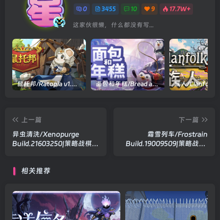
0
3455
10
9
17.7W+
这家伙很懒，什么都没有写...
鼠托邦/Ratopia v1.0.0530|策略模拟|容量2.9GB|官方中文版
面包和年糕/Bread and Fred Build.21411256|动作冒险|容量1.1GB|官方中文版
上一篇
下一篇
异虫清洗/Xenopurge
霜雪列车/Frostrain
Build.21603250|策略战棋|
Build.19009509|策略战棋|
容量6.2GB|官方中文版
容量1.3GB|官方中文版
相关推荐