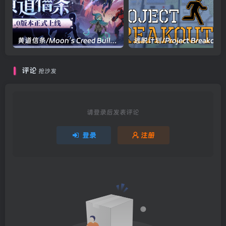
黄道信条/Moon’s Creed Build.20838591|策略战棋|容量1.7GB|官方中文版
逃脱计划/Project Br
评论
抢沙发
请登录后发表评论
登录
注册