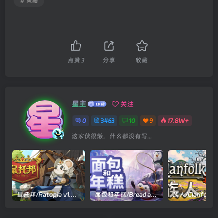
# 策略
点赞
3
分享
收藏
星主
关注
0
3463
10
9
17.8W+
这家伙很懒，什么都没有写...
鼠托邦/Ratopia v1.0.0530|策略模拟|容量2.9GB|官方中文版
面包和年糕/Bread and Fred Build.21411256|动作冒险|容量1.1GB|官方中文版