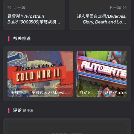
上一篇
下一篇
霜雪列车/Frostrain
矮人军团自走棋/Dwarves:
Build.19009509|策略战棋|
Glory, Death and Loot
容量1.3GB|官方中文版
v2.0.2|角色扮演|容量
584MB|官方中文版
相关推荐
王牌特工：冷战风云2/Maestro’s Cold War 2 v1.02|策略战棋|容量1.6GB|官方中文版
自动化：工厂谜题/Auto
评论
抢沙发