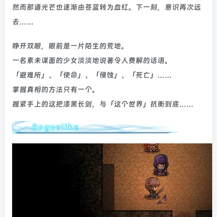
然而那道光芒也逐渐由苍蓝转为血红。下一刻，意识再次远
去……
睁开双眼，眼前是一片陌生的荒地。
一名素未谋面的少女淡淡地说著令人费解的话语。
「避难所」、「使命」、「侵蚀」、「死亡」……
掌握真相的方法只有一个。
握紧手上的这把漆黑长剑，与「这个世界」抗衡到底……