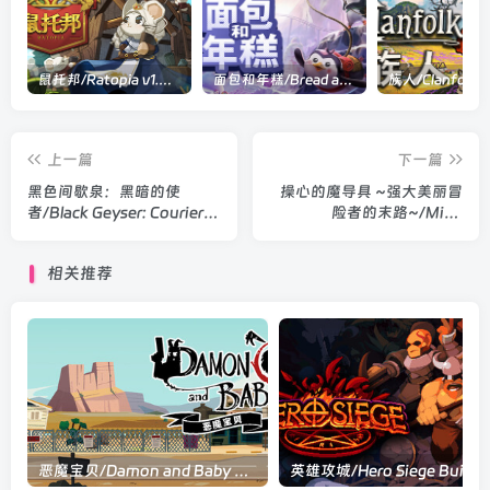
鼠托邦/Ratopia v1.0.0530|策略模拟|容量2.9GB|官方中文版
面包和年糕/Bread and Fred Build.21411256|动作冒险|容量1.1GB|官方中文版
上一篇
下一篇
黑色间歇泉：黑暗的使
操心的魔导具 ~强大美丽冒
者/Black Geyser: Couriers
险者的末路~/Mind
of Darkness v1.2.90|角色扮
controlling Magic Device
演|容量38.9GB|官方中文版
Monster Black Market
相关推荐
v1.0|角色扮演|容量1.1GB|官
方中文版
恶魔宝贝/Damon and Baby v2.00|动作冒险|容量5.3GB|官方中文版
英雄攻