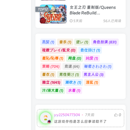
女王之刃 重制版/Queens
TOP12
Blade ReBuild
Build.24329851|策略卡牌|
5天前
56人已阅读
容量1.7GB|官方中文版
黒髪
音乐
逆レ
角色扮演
(1)
(1)
(1)
(831)
複数プレイ/乱交
色仕掛け
(0)
(1)
羞恥/恥辱
网盘
純愛
(1)
(0)
(1)
策略
竞速
秘密さわさわ
(704)
(64)
(1)
着衣
男性受け
男主人公
(1)
(1)
(3)
独立
潮吹き
淫乱
(1645)
(1)
(1)
汁/液大量
水着
(1)
(1)
yy2250477304
7天前
0
这游戏存档是怎么回事读取不了