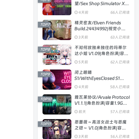
望/Sex Shop Simulator X
RAY DESIRE V26.06.15|模
4天前
66人已阅读
拟经营|容量3.3GB|官方中文
版
精灵密友/Elven Friends
TOP7
Build.24434992|视觉小说|
容量1GB|官方中文版
3天前
63人已阅读
不知何故独来独往的玛蒂尔
TOP8
达小姐 V1.09|角色扮演|容量
2GB|官方中文版
5天前
62人已阅读
闭上眼睛
TOP9
S1/WithEyesClosed S1
Ch.4|视觉小说|容量10.4GB|
4天前
58人已阅读
官方中文版
雅瓦莱协议/Arvale Protocol
TOP10
V1.1.1|角色扮演|容量1.9GB|
汉化版
前天
57人已阅读
恶蔷薇～高洁女战士与恶魔
TOP11
之铠～ V1.0|角色扮演|容量
1.5GB|官方中文版
3天前
56人已阅读