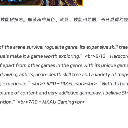
的技能树探索。解锁新的角色、武器、技能和地图，杀死成群的
he arena survival roguelite genre. Its expansive skill tree
uals make it a game worth exploring.”<br>8/10 – Hardco
 apart from other games in the genre with its unique gam
rawn graphics, an in-depth skill tree and a variety of map
ng experience.”<br>7.5/10 – PIXEL.<br><br>“With its h
 volume of content and very addictive gameplay, I believe Str
attention.”<br>7/10 – MKAU Gaming<br>