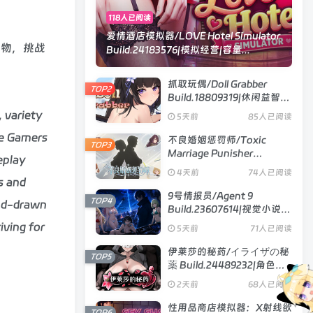
118人已阅读
爱情酒店模拟器/LOVE Hotel Simulator
怪物，挑战
Build.24183576|模拟经营|容量...
抓取玩偶/Doll Grabber
TOP2
Build.18809319|休闲益智|
容量354MB|官方中文版
, variety
5天前
85人已阅读
re Gamers
不良婚姻惩罚师/Toxic
TOP3
Marriage Punisher
eplay
Build.23738704|策略模拟|
4天前
74人已阅读
容量896MB|官方中文版
s and
9号情报员/Agent 9
TOP4
and-drawn
Build.23607614|视觉小说|
容量1.2GB|官方中文版
iving for
5天前
71人已阅读
伊莱莎的秘药/イライザの秘
TOP5
薬 Build.24489232|角色扮
演|容量743MB|官方中文版
2天前
68人已阅读
性用品商店模拟器：X射线欲
TOP6