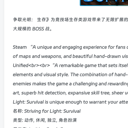
争取光明： 生存》为竞技场生存类游戏带来了无限扩展
大规模的 BOSS 战。
Steam “A unique and engaging experience for fans of t
of maps and weapons, and beautiful hand-drawn vis
Unified<br><br>“A remarkable game that sets itself
elements and visual style. The combination of hand-d
enemies makes the game a challenging and rewardi
art, superb hit detection, expansive skill tree, sheer
Light: Survival is unique enough to warrant your 
名称: Striving for Light: Survival
类型: 动作, 休闲, 独立, 角色扮演