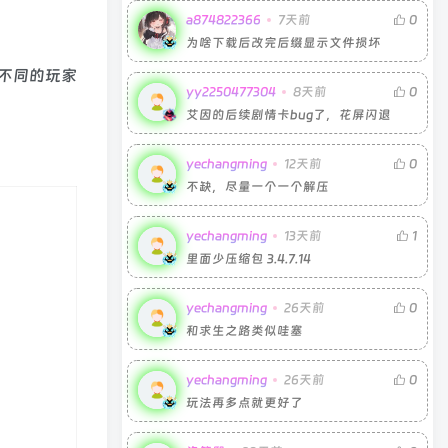
a874822366
7天前
0
为啥下载后改完后缀显示文件损坏
不同的玩家
yy2250477304
8天前
0
艾因的后续剧情卡bug了，花屏闪退
yechangming
12天前
0
不缺，尽量一个一个解压
yechangming
13天前
1
里面少压缩包 3.4.7.14
yechangming
26天前
0
和求生之路类似哇塞
yechangming
26天前
0
玩法再多点就更好了