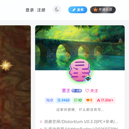
登录
注册
发布
开通会员
星主
关注
0
3463
10
9
17.8W+
这家伙很懒，什么都没有写...
扭曲空间/Distortium V0.3.0|PC+安卓|视觉小说|容量6.4GB|官方中文版