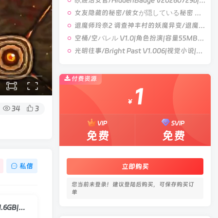
臥底治安官/HiddenBadge V20260729b|角色扮演|容量897MB|官方中文版
女友隐藏的秘密/彼女が隠している秘密 V1.0|角色扮演|容量538MB|官方中文版
退魔师玲奈2 调查神丰村的妖魔异变/退魔師レイナ2神豊村の妖魔異変を調査せよ V1.0|角色扮演|容量468MB|官方中文版
空桶/空バレル V1.0|角色扮演|容量55MB|官方中文版
光明往事/Bright Past V1.006|视觉小说|容量6.6GB|官方中文版
付费资源
1
￥
34
3
VIP
SVIP
免费
免费
私信
立即购买
您当前未登录！建议登陆后购买，可保存购买订
单
争取光明：生存之战/Striving for Light: Survival v1.0.4.3|动作冒险|容量1.6GB|官方中文版