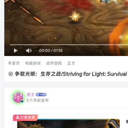
00:00
/
01:55
首页
电脑游戏
动作冒险
正文
争取光明：生存之战/Striving for Light: Surviv
星主
5个月前发布
付费资源