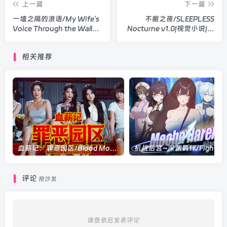
上一篇
下一篇
一墙之隔的浪语/My Wife's
不眠之夜/SLEEPLESS
Voice Through the Wall
Nocturne v1.0|视觉小说|容
v1.0|视觉小说|容量3.3GB|官
量2.1GB|官方中文版
方中文版
相关推荐
血薪记：罪恶园区/Blood Money: Lethal Eden Build.21447069|模拟经营|容量37.5GB|官方中文版
机战后宫~深渊羁绊/Fig
评论
抢沙发
请登录后发表评论