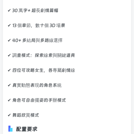
✔ 30 萬字+ 超長劇情篇幅
✔ 13 個章節，數十個 3D 場景
✔ 40+ 多結局與多路線選擇
✔ 調查模式：探索線索與關鍵道具
✔ 四位可攻略女生，各專屬劇情線
✔ 真實動態表現的角色系統
✔ 角色可自由擺姿的手辦模式
✔ 舞蹈欣賞模式
配置要求