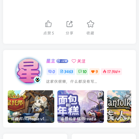
点赞
5
分享
收藏
星主
关注
0
3463
10
9
17.9W+
这家伙很懒，什么都没有写...
鼠托邦/Ratopia v1.0.0530|策略模拟|容量2.9GB|官方中文版
面包和年糕/Bread and Fred Build.21411256|动作冒险|容量1.1GB|官方中文版