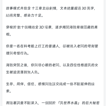
故事模式共包含 十三章主線劇情，文本總量超過 30 萬字，
結構完整、感染力十足。
穿梭於 數十個精緻全 3D 場景，逐步揭開海難背後隱藏的真
相。
你是一名在科考船上打工的普通人，卻被捲入老闆的苛刻管
理與奇怪行為。
海難突襲之後，你與壞心眼的老闆、以及四位性格迥異的女
生被迫流落到無人島。
生存、同伴、信任、感情與陰謀交織成一條不斷延伸的線
索。
而隨著調查不斷深入，一個關於 「異世界水晶」 的巨大秘密