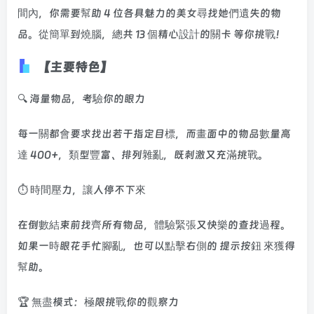
間內，你需要幫助 4 位各具魅力的美女尋找她們遺失的物
品。從簡單到燒腦，總共 13 個精心設計的關卡 等你挑戰！
【主要特色】
🔍 海量物品，考驗你的眼力
每一關都會要求找出若干指定目標，而畫面中的物品數量高
達 400+，類型豐富、排列雜亂，既刺激又充滿挑戰。
⏱️ 時間壓力，讓人停不下來
在倒數結束前找齊所有物品，體驗緊張又快樂的查找過程。
如果一時眼花手忙腳亂，也可以點擊右側的 提示按鈕 來獲得
幫助。
🏆 無盡模式：極限挑戰你的觀察力