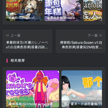
鼠托邦/Ratopia v1.0.0530|策略模拟|容量2.9GB|官方中文版
面包和年糕/Bread and Fred Build.21411256|动作冒险|容量1.1GB|官方中文版
上一篇
下一篇
单翼的诗乃/片翼のシノーペ
樱御前/Sakura Gozen v1.0|
v1.0.0|角色扮演|容量2GB|
角色扮演|容量922MB|官方
官方中文版
中文版
相关推荐
魔导森林/Grimoire Groves Build.18563913|动作冒险|容量1.7GB|官方中文版
那个夏天 – 小涵的暑假/T