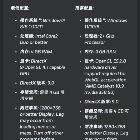
最低配置:
推荐配置:
操作系统 *:
Windows®
操作系统 *:
Windows
8/8.1/10/11
11/10/8
处理器:
Intel Core2
处理器:
2+ GHz
Duo or better
Processor
内存:
4 GB RAM
内存:
4 GB RAM
显卡:
DirectX
显卡:
OpenGL ES 2.0
9/OpenGL 4.1 capable
hardware driver
GPU
support required for
WebGL acceleration.
DirectX 版本:
9.0
(AMD Catalyst 10.9,
存储空间:
需要 4 GB 可
nVidia 358.50)
用空间
DirectX 版本:
9.0
附注事项:
1280×768
存储空间:
需要 4 GB 可
or better Display. Lag
用空间
may occur from
loading menus or
附注事项:
1280×768
maps. Turn off other
or better Display. Lag
programs before
may occur from