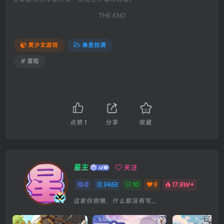
THE END
美少女游戏
角色扮演
# 冒险
点赞
1
分享
收藏
星主
关注
0
3463
10
9
17.8W+
这家伙很懒，什么都没有写...