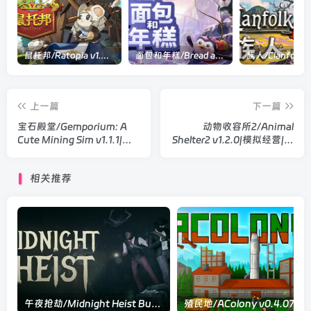
鼠托邦/Ratopia v1.0.0530|策略模拟|容量2.9GB|官方中文版
面包和年糕/Bread and Fred Build.21411256|动作冒险|容量1.1GB|官方中文版
上一篇
下一篇
宝石殿堂/Gemporium: A
动物收容所2/Animal
Cute Mining Sim v1.1.1|模
Shelter2 v1.2.0|模拟经营|容
拟经营|容量575MB|官方中
量15.9GB|官方中文版
文版
相关推荐
午夜抢劫/Midnight Heist Build.23952443|恐怖冒险|容量5.5GB|官方中文版