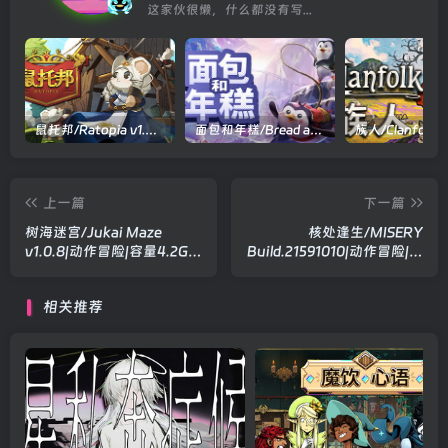
这家伙很懒，什么都没有写...
鼠托邦/Ratopia v1.0.0530|策略模拟|容量2.9GB|官方中文版
面包和年糕/Bread and Fred Build.21411256|动作冒险|容量1.1GB|官方中文版
上一篇
下一篇
树海迷宫/Jukai Maze
核处逢生/MISERY
v1.0.8|动作冒险|容量4.2GB|
Build.21591010|动作冒险|容
官方中文版
量3.2GB|官方中文版
相关推荐