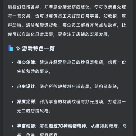
顾客们性格各异，并非总会接受你的建议。你可以亲自处理
每一笔交易，也可以雇佣员工来打理日常事务，如收银、照
料动物、清洁和搬运货物。每位员工都有其优点与缺点，让
你可以自动化日常琐事，更专注于店铺的宏观发展。
✨ 游戏特色一览
核心体验
：建造并经营你自己的珍奇宠物店，培育一份
生机勃勃的事业。
自由设计
：随心所欲地规划店铺布局、结构及装饰。
深度定制
：利用丰富的材质纹理与灯光选项，打造独一
无二的店铺风格。
丰富动物
：解锁
超过70种动物物种
，从猫狗到爬宠、鸟
类、鱼类，应有尽有。