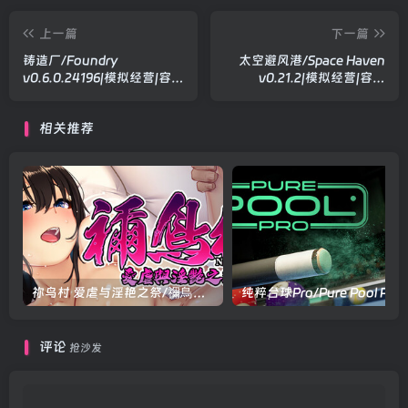
上一篇
下一篇
铸造厂/Foundry
太空避风港/Space Haven
v0.6.0.24196|模拟经营|容量
v0.21.2|模拟经营|容量
5.6GB|官方中文版
316MB|官方中文版
相关推荐
祢鸟村 爱虐与淫艳之祭/禰鳥村 愛虐と淫艶の祀 V1.0.0|角色扮演|容量537MB|官方中文版
评论
抢沙发