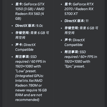
显卡:
GeForce GTX
显卡:
GeForce RTX
1050 (3 GB) / AMD
2070 / Radeon RX
Radeon RX 560 (4
5700 XT
GB)
DirectX 版本:
11
DirectX 版本:
9.0c
存储空间:
需要 6 GB 可
存储空间:
需要 6 GB 可
用空间
用空间
声卡:
DirectX
声卡:
DirectX
Compatible
Compatible
附注事项:
SSD
附注事项:
SSD
required / 60+ FPS in
required / 60 FPS in
1920×1080 with
1920×1080 with
"Epic" preset.
"Low" preset.
(Integrated GPUs:
Intel Iris Xe/AMD
Radeon 780M or
newer require 16 GB
RAM and are not
recommended)