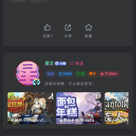
点赞
1
分享
收藏
星主
关注
0
3463
10
9
17.8W+
这家伙很懒，什么都没有写...
鼠托邦/Ratopia v1.0.0530|策略模拟|容量2.9GB|官方中文版
面包和年糕/Bread and Fred Build.21411256|动作冒险|容量1.1GB|官方中文版