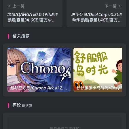
上一篇
下一篇
坎加/QANGA v0.0.19c|动作
决斗公司/Duel Corp v0.21d|
冒险|容量34.6GB|官方中文
动作冒险|容量1.4GB|官方中
版
文版
相关推荐
超时空方舟/Chrono Ark v1.2.3|角色扮演|容量9.7GB|官方中文版
评论
抢沙发
请登录后发表评论