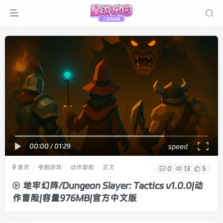
00:00
/
01:29
speed
首页
电脑游戏
动作冒险
正文
0
13
5
地牢幻阵/Dungeon Slayer: Tactics v1.0.0|动
作冒险|容量976MB|官方中文版