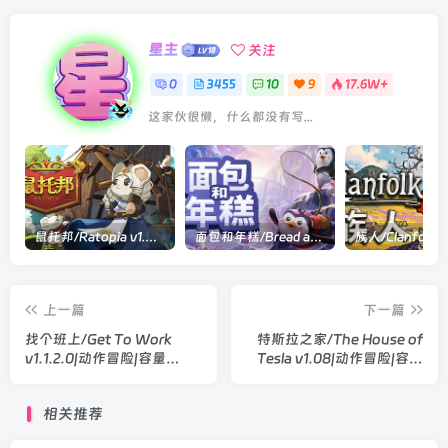
星主
关注
0
3455
10
9
17.6W+
这家伙很懒，什么都没有写...
鼠托邦/Ratopia v1.0.0530|策略模拟|容量2.9GB|官方中文版
面包和年糕/Bread and Fred Build.21411256|动作冒险|容量1.1GB|官方中文版
上一篇
下一篇
找个班上/Get To Work
特斯拉之家/The House of
v1.1.2.0|动作冒险|容量
Tesla v1.08|动作冒险|容量
2.8GB|官方中文版
8.4GB|官方中文版
相关推荐