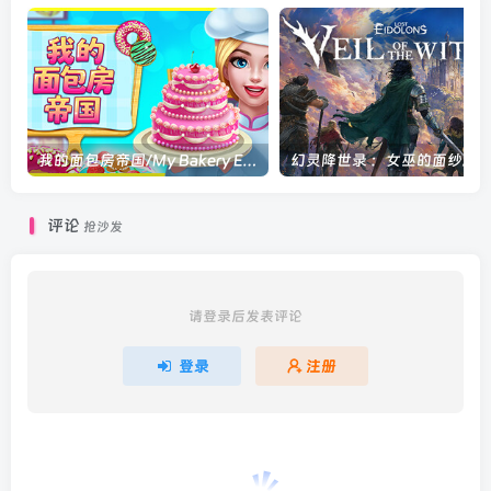
我的面包房帝国/My Bakery Empire Build.14426988|休闲益智|容量348MB|官方中文版
幻灵降世录 ：女巫的
评论
抢沙发
请登录后发表评论
登录
注册