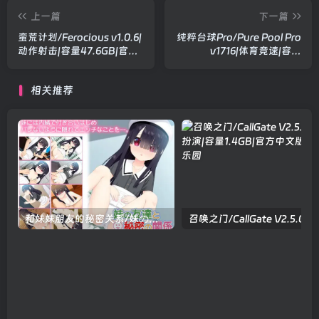
上一篇
下一篇
蛮荒计划/Ferocious v1.0.6|
纯粹台球Pro/Pure Pool Pro
动作射击|容量47.6GB|官方
v1716|体育竞速|容量
中文版
13.7GB|官方中文版
相关推荐
和妹妹朋友的秘密关系/妹の友達と秘密の関係 V1.10|休闲益智|容量819MB|官方中文版
召唤之门/