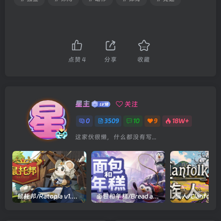
点赞
4
分享
收藏
星主
关注
0
3509
10
9
18W+
这家伙很懒，什么都没有写...
鼠托邦/Ratopia v1.0.0530|策略模拟|容量2.9GB|官方中文版
面包和年糕/Bread and Fred Build.21411256|动作冒险|容量1.1GB|官方中文版