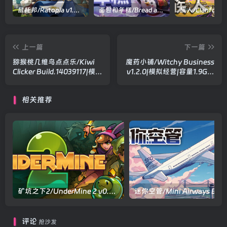
鼠托邦/Ratopia v1.0.0530|策略模拟|容量2.9GB|官方中文版
面包和年糕/Bread and Fred Build.21411256|动作冒险|容量1.1GB|官方中文版
上一篇
下一篇
猕猴桃几维鸟点点乐/Kiwi
魔药小铺/Witchy Business
Clicker Build.14039117|模拟
v1.2.0|模拟经营|容量1.9GB|
经营|容量695MB|官方中文
官方中文版
版
相关推荐
矿坑之下2/UnderMine 2 v0.6.0|动作冒险|容量524MB|官方中文版
评论
抢沙发