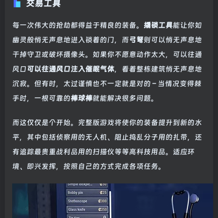
交易工具
每一次伟大的抢劫都得益于精良的装备。
撬锁工具
能让你如
幽灵般悄无声息地进入锁着的门，而
弓弩
则可以悄无声息地
干掉守卫或破坏摄像头。如果你不愿意动作太大，可以往通
风口
可以往通风口注入催眠气体
，看着整栋建筑悄无声息地
沉寂。但有时，太过谨慎也不一定就是对的 – 当情况变得棘
手时，一根可靠的
棒球棒
就能解决很多问题。
而这仅仅是个开始。完整版游戏将使你的装备提升到新的水
平，其中包括侦察用的无人机、阻止捣乱分子用的扎带，还
有追踪最贵重战利品用的扫描仪等等高科技用品。适应环
境、即兴发挥，按照自己的方式完成各项任务。