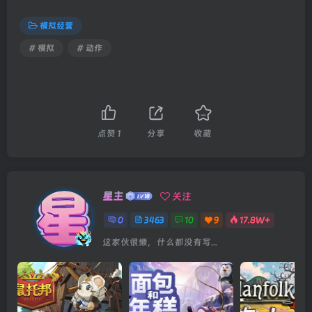
模拟经营
# 模拟
# 动作
点赞
1
分享
收藏
星主
关注
0
3463
10
9
17.8W+
这家伙很懒，什么都没有写...