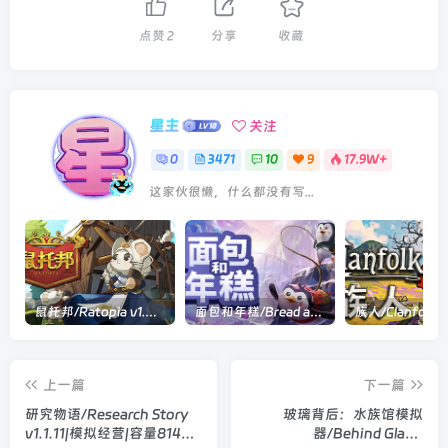
点赞
2
分享
收藏
星主
关注
0
3471
10
9
17.9W+
这家伙很懒，什么都没有写...
鼠托邦/Ratopia v1.0.0530|策略模拟|容量2.9GB|官方中文版
面包和年糕/Bread and Fred Build.21411256|动作冒险|容量1.1GB|官方中文版
上一篇
下一篇
研究物语/Research Story
玻璃背后：水族馆模拟
v1.1.11|模拟经营|容量814M|
器/Behind Glass: