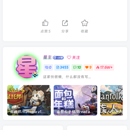
点赞
5
分享
收藏
星主
关注
0
3455
10
9
17.6W+
这家伙很懒，什么都没有写...
鼠托邦/Ratopia v1.0.0530|策略模拟|容量2.9GB|官方中文版
面包和年糕/Bread and Fred Build.21411256|动作冒险|容量1.1GB|官方中文版