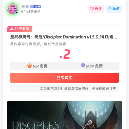
星主
关注
私信
4个月前更新
付费资源
圣战群英传：统治/Disciples: Domination v1.5.0.3413|角色扮演|容量18.2GB|官方中文版
此内容为付费资源，请付费后查看
2
￥
免费
免费
VIP
SVIP
立即购买
您当前未登录！建议登陆后购买，可保存购买订单