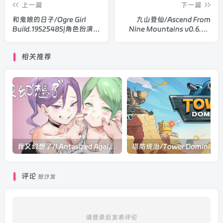
上一篇
下一篇
和鬼娘的日子/Ogre Girl
九山登仙/Ascend From
Build.19525485|角色扮演|
Nine Mountains v0.6.41|
容量2.2GB|官方中文版
角色扮演|容量988MB|官方
中文版
相关推荐
我又幻想了/I Antasized Again V0.45|策略模拟|容量3GB|官方中文版
评论
抢沙发
请登录后发表评论