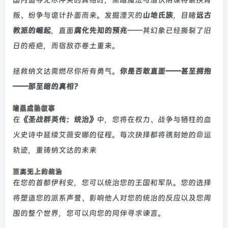
叛、纷争与诡计扑面而来。发掘湮灭的
山地氏族
，目睹
远古
教派的崛起
，直面
腐化先知的预兆
——其幻象已经撕裂了旧
日的疮疤，而宿敌亦卷土重来。
拯救纳文达需燃尽你所有勇气。
你是否敢直面——甚至拥抱
——那至暗的真相？
在
《圣战群英传：统治》
中，您将在权力、战争与牺牲的血
火史诗中延续艾薇安娜的征程。每次抉择都将镌刻她的命运
轨迹，重铸纳文达的未来
在您的首都伊利安，您可以统治您的王国和军队。您的选择
将塑造您的派系声誉、影响他人对您的统治的反应以及您周
围的整个世界，您可以向您的同伴寻求谏言。