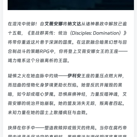
在混沌中统御！自
艾薇安娜
将
纳文达
从诸神暴政中解放已逾
十五载，《圣战群英传：统治（Disciples: Domination）》
将带你重返这片悬于深渊的国度。在这款融合暗黑幻想与回
合制战斗的策略RPG中，你将登上艾薇安娜女王的王座——
竭力维系这个分崩离析的王国。
疑惧之火在她血脉中灼烧——
伊利安
王座的重压点燃火种，
而扭曲的怪物化身梦境更助长烈焰。她曾反抗并摧毁的黑
暗，如今却成噬心梦魇。恐惧麻痹神经，力量反噬神魂，艾
薇安娜的统治开始崩裂。她的盟友消失无踪，叛离者四起。
未知力量在她的国土上散播疯狂与血戮。
抉择在你手中——塑造救赎抑或毁灭的终局。当你在腐朽帝
国内追寻无尽冲突的真相时，黑暗魔法与潜伏阴谋将裹挟背