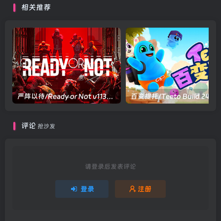
相关推荐
文版
严阵以待/Ready or Not v113451|射击动作|容量51.7GB|官方中文版
百变提
评论
抢沙发
请登录后发表评论
登录
注册