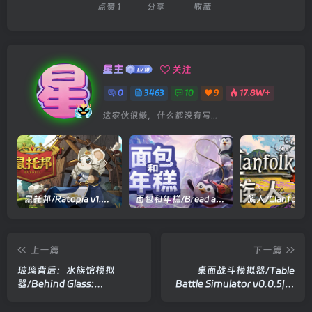
点赞
1
分享
收藏
星主
关注
0
3463
10
9
17.8W+
这家伙很懒，什么都没有写...
鼠托邦/Ratopia v1.0.0530|策略模拟|容量2.9GB|官方中文版
面包和年糕/Bread and Fred Build.21411256|动作冒险|容量1.1GB|官方中文版
上一篇
下一篇
玻璃背后：水族馆模拟
桌面战斗模拟器/Table
器/Behind Glass:
Battle Simulator v0.0.5|模
Aquarium Simulator v1.4|
拟经营|容量6.1GB|官方中文
模拟经营|容量1.4GB|官方中
版