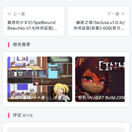
上一篇
下一篇
魅惑的少女们/Spellbound
幽居之境/Seclusa v1.0.3c|
Beauties V1.4|休闲益智|容
休闲益智|容量3.6GB|官方中
量483MB|官方中文版
文版
相关推荐
独居的暑假/一人暮らしの夏休み V1.0|休闲益智|容量536MB|汉化版
评论
抢沙发