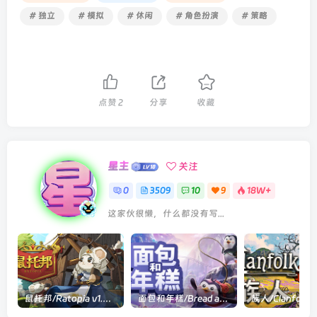
# 独立
# 模拟
# 休闲
# 角色扮演
# 策略
点赞
2
分享
收藏
星主
关注
0
3509
10
9
18W+
这家伙很懒，什么都没有写...
鼠托邦/Ratopia v1.0.0530|策略模拟|容量2.9GB|官方中文版
面包和年糕/Bread and Fred Build.21411256|动作冒险|容量1.1GB|官方中文版