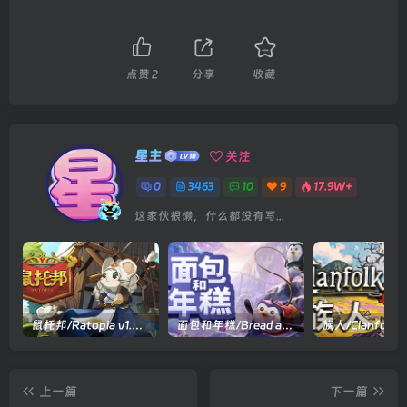
点赞
2
分享
收藏
星主
关注
0
3463
10
9
17.9W+
这家伙很懒，什么都没有写...
鼠托邦/Ratopia v1.0.0530|策略模拟|容量2.9GB|官方中文版
面包和年糕/Bread and Fred Build.21411256|动作冒险|容量1.1GB|官方中文版
上一篇
下一篇