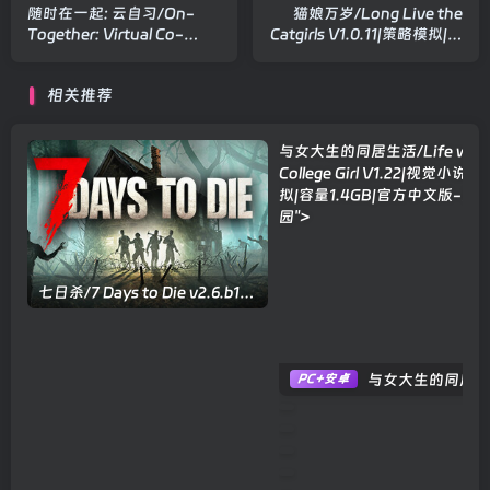
随时在一起: 云自习/On-
猫娘万岁/Long Live the
Together: Virtual Co-
Catgirls V1.0.11|策略模拟|容
Working v1.1.0|休闲益智|容
量1G|官方中文版
量748MB|官方中文版
相关推荐
与女大生的同居生活/Life with
College Girl V1.22|视觉小说
拟|容量1.4GB|官方中文版
-星
园">
七日杀/7 Days to Die v2.6.b14|射击动作|容量17.6GB|官方中文版
与女大生的同居生活/Life with a College Girl V1.22|视觉小说|策略模拟|容量1.4GB|官方中文版
PC+安卓
流放者传奇/The Book of Out
4个月前
57
卡牌生存：奇幻森林/Card Surviv
高潮实验室模拟器/Orgasm Lab S
酒馆带老板/Tavern Keeper v
激射超新星/SHOOPER NOVA v