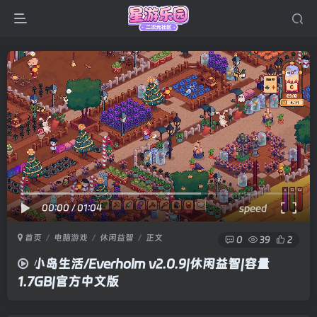
00:00
/
01:04
speed
首页
电脑游戏
休闲益智
正文
0
39
2
小岛生活/Everholm v2.0.9|休闲益智|容量
1.7GB|官方中文版