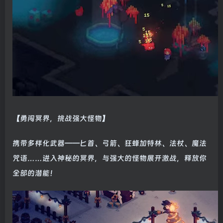
【勇闯冥界，挑战强大怪物】
携带多样化武器——匕首、弓箭、狂蜂加特林、法杖、魔法
咒语……进入神秘的冥界，与强大的怪物展开激战，释放你
全部的潜能！