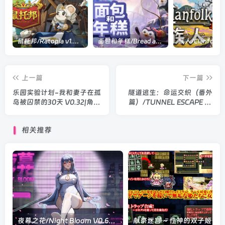
鼠托邦/Ratopia v1.0.0530|策略模拟|容量2.9GB|官方中文版
面包和年糕/Bread and Fred Build.21411256|动作冒险|容量1.1GB|官方中文版
上一篇
下一篇
乐园实验计划-我和妻子在孤
隧道逃生：命运交织（番外
岛被囚禁的30天 V0.32|角色
篇）/TUNNEL ESCAPE FE
扮演|容量1.3GB|官方中文版
a CN SP V0.22.0|角色扮演|
容量2.3GB|官方中文版
相关推荐
夜幕之花/Night Bloom V0.671|视觉小说|容量1.9GB|官方中文版
献祭迷宫 ~ 性神的双子姬 ~/サクリファイスメイズ～性神の双子姫