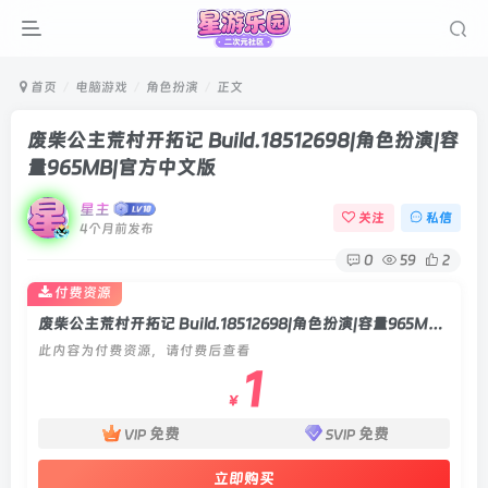
首页
电脑游戏
角色扮演
正文
废柴公主荒村开拓记 Build.18512698|角色扮演|容
量965MB|官方中文版
星主
关注
私信
4个月前发布
0
59
2
付费资源
废柴公主荒村开拓记 Build.18512698|角色扮演|容量965MB|官方中文版
此内容为付费资源，请付费后查看
1
￥
免费
免费
VIP
SVIP
立即购买