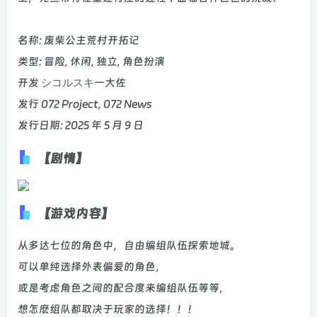
名称: 废柴公主荒村开拓记
类型: 冒险, 休闲, 独立, 角色扮演
开发 シコルスキー大佐
发行 072 Project, 072 News
发行日期: 2025 年 5 月 9 日
【剧情】
【游戏内容】
从多达七位的角色中，自由编组队伍探索地城。
可以单纯选择外表偏爱的角色，
或是考虑角色之间的配合度来编组队伍等等，
想怎麽组队都取决于玩家的选择！！！