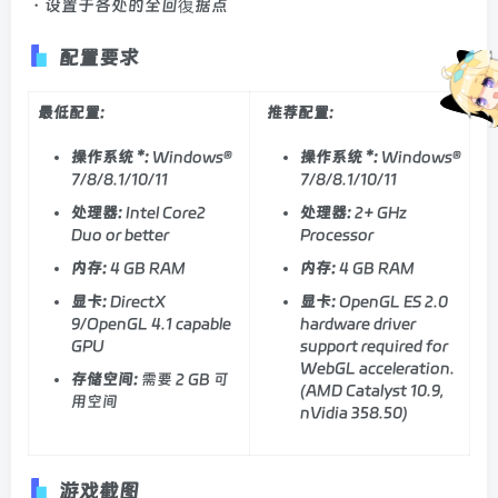
・设置于各处的全回復据点
配置要求
最低配置:
推荐配置:
操作系统 *:
Windows®
操作系统 *:
Windows®
7/8/8.1/10/11
7/8/8.1/10/11
处理器:
Intel Core2
处理器:
2+ GHz
Duo or better
Processor
内存:
4 GB RAM
内存:
4 GB RAM
显卡:
DirectX
显卡:
OpenGL ES 2.0
9/OpenGL 4.1 capable
hardware driver
GPU
support required for
WebGL acceleration.
存储空间:
需要 2 GB 可
(AMD Catalyst 10.9,
用空间
nVidia 358.50)
游戏截图