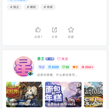
# 独立
# 模拟
# 休闲
点赞
1
分享
收藏
星主
关注
0
3509
10
9
18W+
这家伙很懒，什么都没有写...
鼠托邦/Ratopia v1.0.0530|策略模拟|容量2.9GB|官方中文版
面包和年糕/Bread and Fred Build.21411256|动作冒险|容量1.1GB|官方中文版