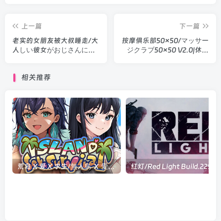
上一篇
下一篇
老实的女朋友被大叔睡走/大
按摩俱乐部50×50/マッサー
人しい彼女がおじさんに寝
ジクラブ50×50 V2.0|休闲
取られる V1.0|休闲益智|容
益智|容量1G|汉化版
量1G|汉化版
相关推荐
荒岛 X 爱 X 求生/無人島 Ｘ 愛 Ｘ サバイバル v1.08|策略模拟|容量621MB|官方中文版
红灯/Red