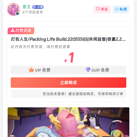
星主
关注
私信
4个月前发布
付费资源
打包人生/Packing Life Build.22055563|休闲益智|容量2.2GB|官方中文版
此内容为付费资源，请付费后查看
1
￥
免费
免费
VIP
SVIP
立即购买
您当前未登录！建议登陆后购买，可保存购买订单