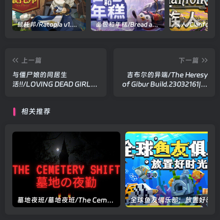
鼠托邦/Ratopia v1.0.0530|策略模拟|容量2.9GB|官方中文版
面包和年糕/Bread and Fred Build.21411256|动作冒险|容量1.1GB|官方中文版
上一篇
下一篇
与僵尸娘的同居生
吉布尔的异端/The Heresy
活!!/LOVING DEAD GIRL
of Gibur Build.23032161|策
V1.0.0|策略模拟|容量
略模拟|容量1.5GB|官方中文
857MB|官方中文版
版
相关推荐
墓地夜班/墓地夜班/The Cemetery Shift v1.01|休闲益智|容量1.7GB|官方中文版
全球鱼友俱