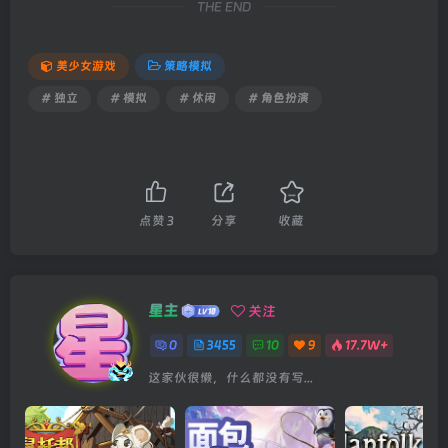
THE END
美少女游戏
策略模拟
# 独立
# 模拟
# 休闲
# 角色扮演
点赞
3
分享
收藏
星主
关注
0
3455
10
9
17.7W+
这家伙很懒，什么都没有写...