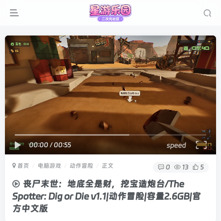
00:00
/
00:55
speed
首页
电脑游戏
动作冒险
正文
0
13
5
丧尸末世：地底全是财，挖宝造炮台/The
Spotter: Dig or Die v1.1|动作冒险|容量2.6GB|官
方中文版