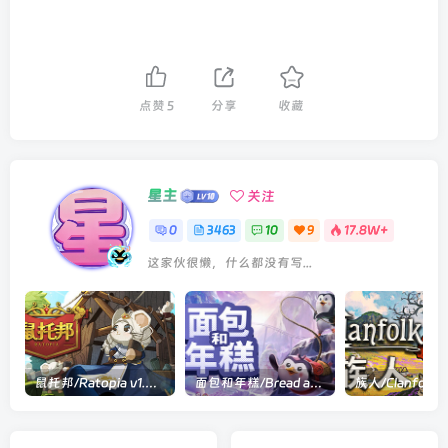
点赞
5
分享
收藏
星主
关注
0
3463
10
9
17.8W+
这家伙很懒，什么都没有写...
鼠托邦/Ratopia v1.0.0530|策略模拟|容量2.9GB|官方中文版
面包和年糕/Bread and Fred Build.21411256|动作冒险|容量1.1GB|官方中文版