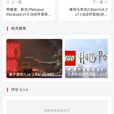
上一篇
下一篇
鸭嘴兽：黏合/Platypus
魔鸡马奇克2/Machick 2
Reclayed v1.4.0|动作冒险|
v1.1.6|动作冒险|容量
容量5.2GB|官方中文版
936MB|官方中文版
相关推荐
骗子酒吧/Liar’s Bar v0.985|休闲益智|容量18GB|官方中文版
乐高哈利波
评论
抢沙发
请登录后发表评论