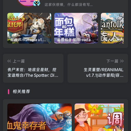
这家伙很懒，什么都没有写...
鼠托邦/Ratopia v1.0.0530|策略模拟|容量2.9GB|官方中文版
面包和年糕/Bread and Fred Build.21411256|动作冒险|容量1.1GB|官方中文版
上一篇
下一篇
丧尸末世：地底全是财，挖
生灵重塑/REANIMAL
宝造炮台/The Spotter: Dig
v1.7.1|动作冒险|容量
or Die v1.1|动作冒险|容量
14.8GB|官方中文版
2.6GB|官方中文版
相关推荐