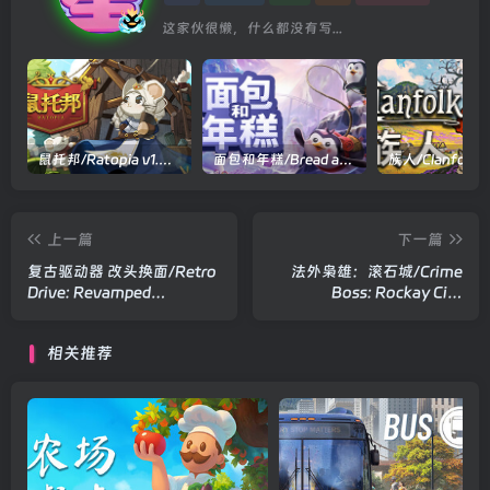
这家伙很懒，什么都没有写...
鼠托邦/Ratopia v1.0.0530|策略模拟|容量2.9GB|官方中文版
面包和年糕/Bread and Fred Build.21411256|动作冒险|容量1.1GB|官方中文版
上一篇
下一篇
复古驱动器 改头换面/Retro
法外枭雄：滚石城/Crime
Drive: Revamped
Boss: Rockay City
Build.22518542|体育竞速|
v1.21.2.0|动作射击|容量
容量1.3GB|官方中文版
96GB|官方中文版
相关推荐