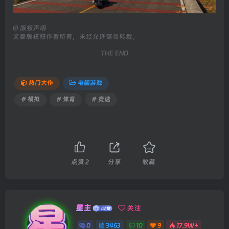
©
版权声明
文章版权归作者所有，未经允许请勿转载。
THE END
热门大作
电脑游戏
# 模拟
# 体育
# 竞速
点赞
2
分享
收藏
星主
关注
0
3463
10
9
17.9W+