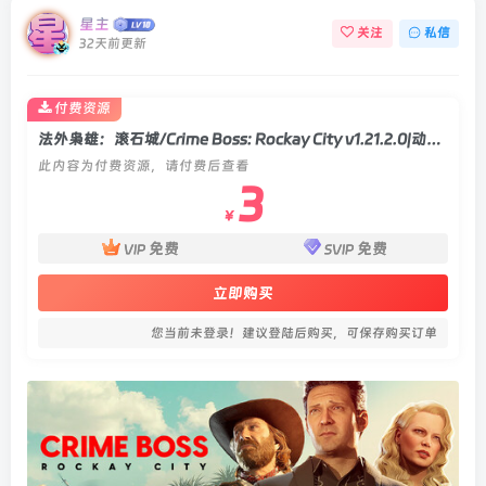
星主
关注
私信
32天前更新
付费资源
法外枭雄：滚石城/Crime Boss: Rockay City v1.21.2.0|动作射击|容量96GB|官方中文版
此内容为付费资源，请付费后查看
3
￥
免费
免费
VIP
SVIP
立即购买
您当前未登录！建议登陆后购买，可保存购买订单