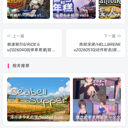
鼠托邦/Ratopia v1.0.0530|策略模拟|容量2.9GB|官方中文版
面包和年糕/Bread and Fred Build.21411256|动作冒险|容量1.1GB|官方中文版
上一篇
下一篇
极速骑行6/RIDE 6
炼狱深渊/HELLBREAK
v20260408|体育竞速|容量
v20260510|动作射击|容量
55.7GB|官方中文版
9.2GB|官方中文版
相关推荐
海铃镇今天的饭/Seabell Supper Build.24185316|休闲益智|容量278MB|官方中文版