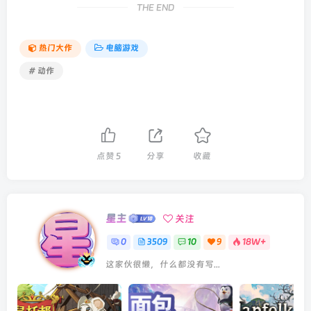
THE END
热门大作
电脑游戏
# 动作
点赞
5
分享
收藏
星主
关注
0
3509
10
9
18W+
这家伙很懒，什么都没有写...