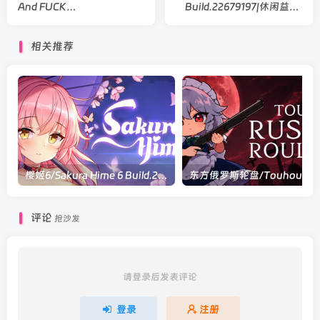
And FUCK
Build.22679197|休闲益智|
Build.23067745|休闲益智|
容量1.3GB|官方中文版
容量1.2GB|官方中文版
相关推荐
樱姬6/Sakura Hime 6 Build.23619023|休闲益智|容量483MB|官方中文版
东方俄罗斯轮盘/Touho
评论
抢沙发
请登录后发表评论
登录
注册