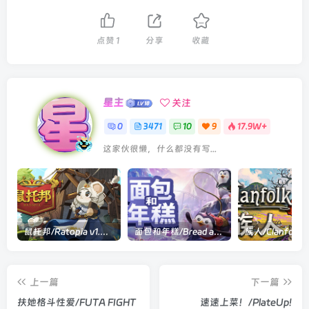
点赞
1
分享
收藏
星主
关注
0
3471
10
9
17.9W+
这家伙很懒，什么都没有写...
鼠托邦/Ratopia v1.0.0530|策略模拟|容量2.9GB|官方中文版
面包和年糕/Bread and Fred Build.21411256|动作冒险|容量1.1GB|官方中文版
上一篇
下一篇
扶她格斗性爱/FUTA FIGHT
速速上菜！/PlateUp!