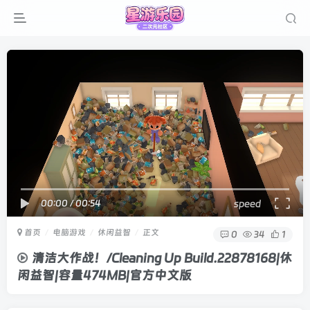
00:00
/
00:54
speed
首页
电脑游戏
休闲益智
正文
0
34
1
清洁大作战！/Cleaning Up Build.22878168|休
闲益智|容量474MB|官方中文版