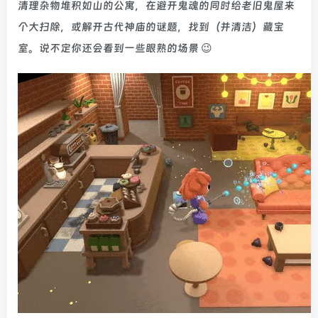
清理杂物堆积如山的公寓，在避开鬼魂的同时给老旧鬼屋来
个大扫除，或解开古代神庙的谜题，找到（并清洁）藏宝
室。说不定你还会看到一些眼熟的场景 😉