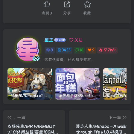
点赞
3
分享
收藏
星主
关注
0
3455
10
9
17.7W+
这家伙很懒，什么都没有写...
鼠托邦/Ratopia v1.0.0530|策略模拟|容量2.9GB|官方中文版
面包和年糕/Bread and Fred Build.21411256|动作冒险|容量1.1GB|官方中文版
上一篇
下一篇
农场先生/MR FARMBOY
漫步人生/Minabo – A walk
v1.0|休闲益智|容量180MB|
through life v1.0.4|模拟经