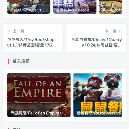
鼠托邦/Ratopia v1.0.0530|策略模拟|容量2.9GB|官方中文版
面包和年糕/Bread and Fred Build.21411256|动作冒险|容量1.1GB|官方中文版
上一篇
下一篇
小小书店/Tiny Bookshop
亲族与猎物/Kin and Quarry
v1.1.3|休闲益智|容量1.7GB|
v1.0.2a|休闲益智|容量
官方中文版
232MB|官方中文版
相关推荐
帝国陨落/Fall of an Empire v1.240|策略战棋|容量10.8GB|官方中文版