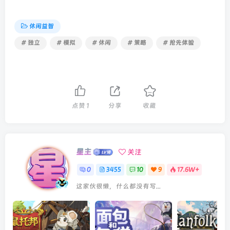
休闲益智
# 独立
# 模拟
# 休闲
# 策略
# 抢先体验
点赞
1
分享
收藏
星主
关注
0
3455
10
9
17.6W+
这家伙很懒，什么都没有写...