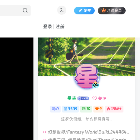
发布
开通会员
登录
注册
星主
关注
0
3509
10
9
18W+
这家伙很懒，什么都没有写...
幻想世界/Fantasy World Build.24446491|策略战棋|容量3.8GB|官方中文版