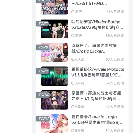
～/LAST STAND
Apocalypse V1.0.7|动作冒
前天
71人已阅读
险|容量1.7GB|官方中文版
臥底治安官/HiddenBadge
TOP7
V20260729b|角色扮演|容量
897MB|官方中文版
前天
68人已阅读
点就完了：海量老婆收集
TOP8
器/Erotic Clicker
Build.24551487|休闲益智|
4天前
67人已阅读
容量3.8GB|官方中文版
雅瓦莱协议/Arvale Protocol
TOP9
V1.1.1|角色扮演|容量1.9GB|
汉化版
3天前
64人已阅读
恶蔷薇～高洁女战士与恶魔
TOP10
之铠～ V1.0|角色扮演|容量
1.5GB|官方中文版
5天前
64人已阅读
爱在登录/Love in Login
TOP11
V2.05|视觉小说|容量6GB|官
方中文版
5天前
64人已阅读