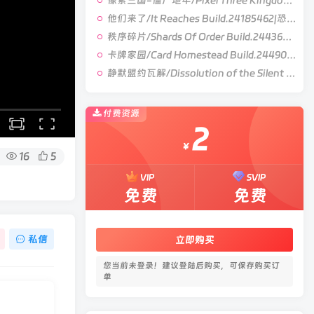
像素三国-僵尸地牢/Pixel Three Kingdoms: Zombie Dungeon Build.24007867|动作冒险|容量354B|官方中文版
他们来了/It Reaches Build.24185462|恐怖冒险|容量5GB|官方中文版
秩序碎片/Shards Of Order Build.24436710|角色扮演|容量2.9GB|官方中文版
卡牌家园/Card Homestead Build.24490632|策略战棋|容量1.3GB|官方中文版
静默盟约瓦解/Dissolution of the Silent Union Build.24450155|恐怖冒险|容量1GB|官方中文版
付费资源
2
￥
16
5
VIP
SVIP
免费
免费
私信
立即购买
您当前未登录！建议登陆后购买，可保存购买订
单