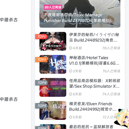
89人已阅读
不良婚姻惩罚师/Toxic Marriage
界中猎杀古
Punisher Build.23738704|策略模拟|...
伊莱莎的秘药/イライザの秘
TOP2
薬 Build.24489232|角色扮
演|容量743MB|官方中文版
4天前
78人已阅读
神秘酒店/Hotel Tales
TOP3
V1.0.1|策略模拟|容量6.6GB|
官方中文版
3天前
76人已阅读
性用品商店模拟器：X射线欲
TOP4
望/Sex Shop Simulator X
RAY DESIRE V26.06.15|模
6天前
74人已阅读
拟经营|容量3.3GB|官方中文
界中猎杀古
版
精灵密友/Elven Friends
TOP5
Build.24434992|视觉小说|
容量1GB|官方中文版
5天前
72人已阅读
最后的抵抗～监狱解放者
TOP6