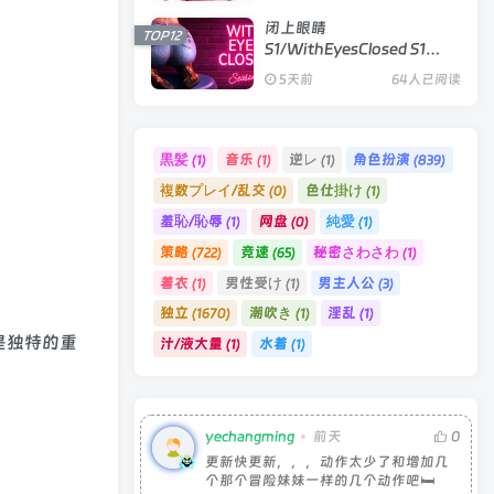
闭上眼睛
TOP12
S1/WithEyesClosed S1
Ch.4|视觉小说|容量10.4GB|
5天前
64人已阅读
官方中文版
黒髪
音乐
逆レ
角色扮演
(1)
(1)
(1)
(839)
複数プレイ/乱交
色仕掛け
(0)
(1)
羞恥/恥辱
网盘
純愛
(1)
(0)
(1)
策略
竞速
秘密さわさわ
(722)
(65)
(1)
着衣
男性受け
男主人公
(1)
(1)
(3)
独立
潮吹き
淫乱
(1670)
(1)
(1)
配乐是独特的重
汁/液大量
水着
(1)
(1)
yechangming
前天
0
更新快更新，，，动作太少了和增加几
个那个冒险妹妹一样的几个动作吧🛏️