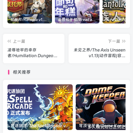
鼠托邦/Ratopia v1.0.0530|策略模拟|容量2.9GB|官方中文版
面包和年糕/Bread and Fred Build.21411256|动作冒险|容量1.1GB|官方中文版
上一篇
下一篇
凌辱地牢的幸存
未见之界/The Axis Unseen
者/Humiliation Dungeon
v1.13|动作冒险|容量
Survivors v1.0.6|动作冒险|
24.8GB|官方中文版
容量807MB|官方中文版
相关推荐
咒语旅团/The Spell Brigade v1.0.5.17381|动作冒险|容量3.3GB|官方中文版