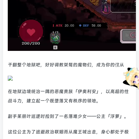
干翻整个地狱吧，好好调教桀骜的魔物们，成为你的僕从
在地狱边境统治一隅的恶魔贵族「伊奥利安」，以高超的性
战斗力，建立起一个既堕落又有秩序的领地。
副手茱丽叶巡逻时捡到了一名落难少女——公主「浮萝」。
这位公主为了逃避政治联姻而从魔王城出走，身心都处于极