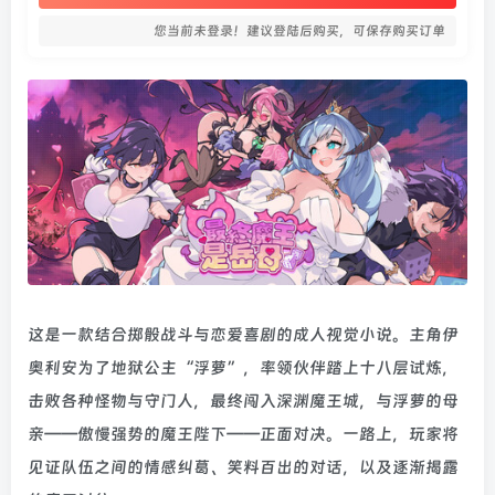
您当前未登录！建议登陆后购买，可保存购买订单
这是一款结合掷骰战斗与恋爱喜剧的成人视觉小说。主角伊
奥利安为了地狱公主“浮萝”，率领伙伴踏上十八层试炼，
击败各种怪物与守门人，最终闯入深渊魔王城，与浮萝的母
亲——傲慢强势的魔王陛下——正面对决。一路上，玩家将
见证队伍之间的情感纠葛、笑料百出的对话，以及逐渐揭露