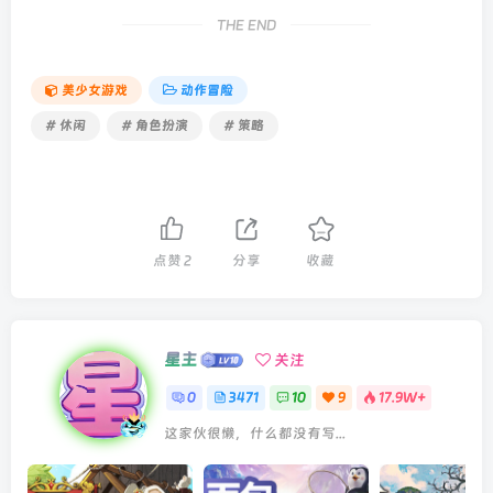
THE END
美少女游戏
动作冒险
# 休闲
# 角色扮演
# 策略
点赞
2
分享
收藏
星主
关注
0
3471
10
9
17.9W+
这家伙很懒，什么都没有写...