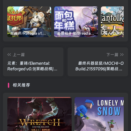
鼠托邦/Ratopia v1.0.0530|策略模拟|容量2.9GB|官方中文版
面包和年糕/Bread and Fred Build.21411256|动作冒险|容量1.1GB|官方中文版
上一篇
下一篇
元素：重铸/Elemental:
最终兵器鼠鼠/MOCHI-O
Reforged v0.9|策略战棋|容
Build.21597096|策略战棋|
量11.5GB|官方中文版
容量198MB|官方中文版
相关推荐