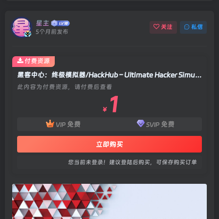
星主
关注
私信
5个月前发布
付费资源
黑客中心：终极模拟器/HackHub – Ultimate Hacker Simulator Build.21640500|策略战棋|容量1.8GB|官方中文版
此内容为付费资源，请付费后查看
1
￥
免费
免费
VIP
SVIP
立即购买
您当前未登录！建议登陆后购买，可保存购买订单