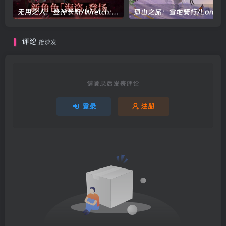
无用之人：登神长阶/Wretch: Divine Ascent v1.1.1|策略战棋|容量3.6GB|官方中文版
孤山之旅：雪地骑行
评论
抢沙发
请登录后发表评论
登录
注册