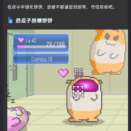
在战斗中强化饼饼，击破不断逼近的敌军，守住防线吧。
扔瓜子投喂饼饼