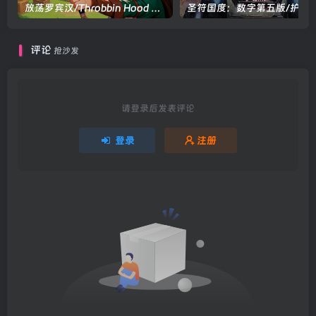
放荡罗宾汉/Throbbin Hood Build.22547281|视觉小说|容量1.9GB|官方中文版
圣符国度：数字第五版/护身符：数字第五版/Talisman: Digital 5th Editi
评论
抢沙发
请登录后发表评论
登录
注册