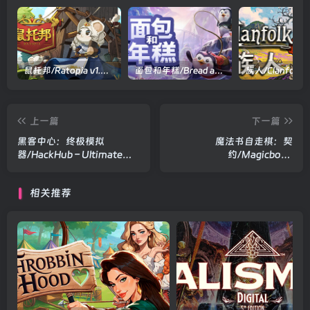
鼠托邦/Ratopia v1.0.0530|策略模拟|容量2.9GB|官方中文版
面包和年糕/Bread and Fred Build.21411256|动作冒险|容量1.1GB|官方中文版
上一篇
下一篇
黑客中心：终极模拟
魔法书自走棋：契
器/HackHub – Ultimate
约/Magicbook
Hacker Simulator
AutoBattler: Contract
Build.21640500|策略战棋|
Build.19143590|策略战棋|
相关推荐
容量1.8GB|官方中文版
容量530MB|官方中文版