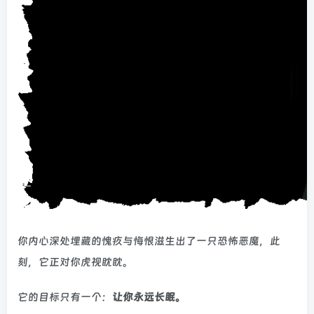
你内心深处埋藏的愧疚与悔恨滋生出了一只恐怖恶魔，此
刻，它正对你虎视眈眈。
它的目标只有一个：
让你永远长眠。