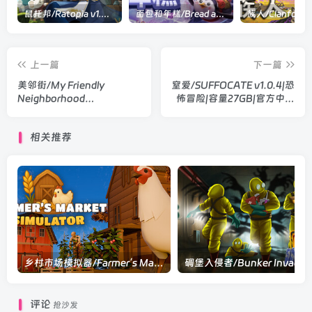
鼠托邦/Ratopia v1.0.0530|策略模拟|容量2.9GB|官方中文版
面包和年糕/Bread and Fred Build.21411256|动作冒险|容量1.1GB|官方中文版
上一篇
下一篇
美邻街/My Friendly
窒爱/SUFFOCATE v1.0.4|恐
Neighborhood
怖冒险|容量27GB|官方中文
Build.21247556|恐怖冒险|
版
容量8.7GB|官方中文版
相关推荐
乡村市场模拟器/Farmer’s Market Simulator Build.23047125|模拟经营|容量529MB|官方中文版
评论
抢沙发