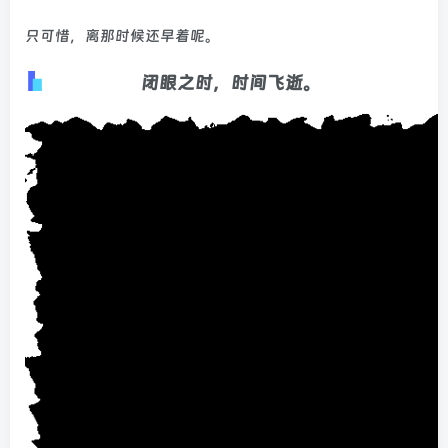
只可惜，离那时候还早着呢。
闭眼之时，时间飞逝。