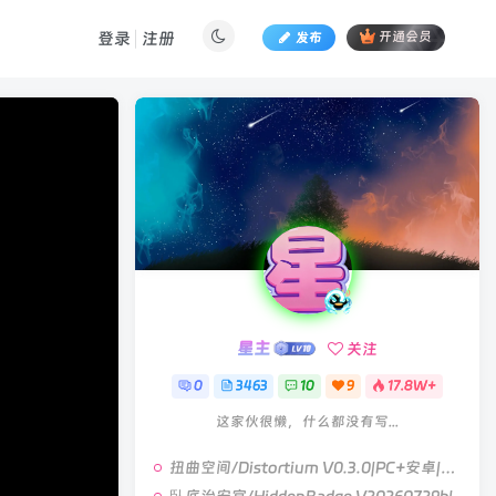
登录
注册
发布
开通会员
星主
关注
0
3463
10
9
17.8W+
这家伙很懒，什么都没有写...
扭曲空间/Distortium V0.3.0|PC+安卓|视觉小说|容量6.4GB|官方中文版