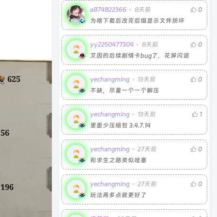
a874822366
8天前
0
为啥下载后改完后缀显示文件损坏
yy2250477304
8天前
0
艾因的后续剧情卡bug了，花屏闪退
yechangming
13天前
0
不缺，尽量一个一个解压
yechangming
13天前
1
里面少压缩包 3.4.7.14
yechangming
27天前
0
和求生之路类似哇塞
yechangming
27天前
0
玩法再多点就更好了