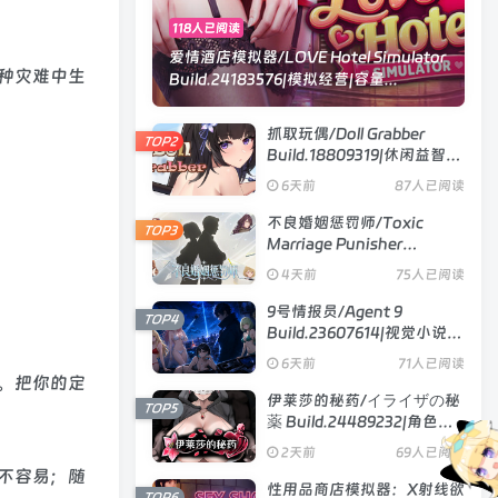
118人已阅读
爱情酒店模拟器/LOVE Hotel Simulator
种灾难中生
Build.24183576|模拟经营|容量...
抓取玩偶/Doll Grabber
TOP2
Build.18809319|休闲益智|
容量354MB|官方中文版
6天前
87人已阅读
不良婚姻惩罚师/Toxic
TOP3
Marriage Punisher
Build.23738704|策略模拟|
4天前
75人已阅读
容量896MB|官方中文版
9号情报员/Agent 9
TOP4
Build.23607614|视觉小说|
容量1.2GB|官方中文版
6天前
71人已阅读
。把你的定
伊莱莎的秘药/イライザの秘
TOP5
薬 Build.24489232|角色扮
演|容量743MB|官方中文版
2天前
69人已阅读
不容易；随
性用品商店模拟器：X射线欲
TOP6