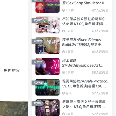
望/Sex Shop Simulator X
RAY DESIRE V26.06.15|模
4天前
67人已阅读
拟经营|容量3.3GB|官方中文
版
不知何故独来独往的玛蒂尔
TOP7
达小姐 V1.09|角色扮演|容量
2GB|官方中文版
6天前
63人已阅读
精灵密友/Elven Friends
TOP8
Build.24434992|视觉小说|
容量1GB|官方中文版
3天前
63人已阅读
闭上眼睛
TOP9
S1/WithEyesClosed S1
Ch.4|视觉小说|容量10.4GB|
，把你的食
4天前
58人已阅读
官方中文版
雅瓦莱协议/Arvale Protocol
TOP10
V1.1.1|角色扮演|容量1.9GB|
汉化版
前天
57人已阅读
恶蔷薇～高洁女战士与恶魔
TOP11
之铠～ V1.0|角色扮演|容量
1.5GB|官方中文版
3天前
57人已阅读