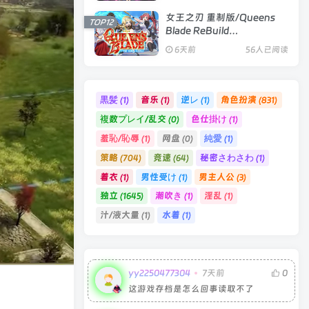
女王之刃 重制版/Queens
TOP12
Blade ReBuild
Build.24329851|策略卡牌|
6天前
56人已阅读
容量1.7GB|官方中文版
黒髪
音乐
逆レ
角色扮演
(1)
(1)
(1)
(831)
複数プレイ/乱交
色仕掛け
(0)
(1)
羞恥/恥辱
网盘
純愛
(1)
(0)
(1)
策略
竞速
秘密さわさわ
(704)
(64)
(1)
着衣
男性受け
男主人公
(1)
(1)
(3)
独立
潮吹き
淫乱
(1645)
(1)
(1)
汁/液大量
水着
(1)
(1)
yy2250477304
7天前
0
这游戏存档是怎么回事读取不了