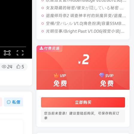
臥底治安官/HiddenBadge V20260729b|角色扮演|容量897MB|官方中文版
女友隐藏的秘密/彼女が隠している秘密 V1.0|角色扮演|容量538MB|官方中文版
退魔师玲奈2 调查神丰村的妖魔异变/退魔師レイナ2神豊村の妖魔異変を調査せよ V1.0|角色扮演|容量468MB|官方中文版
空桶/空バレル V1.0|角色扮演|容量55MB|官方中文版
光明往事/Bright Past V1.006|视觉小说|容量6.6GB|官方中文版
付费资源
2
￥
24
5
VIP
SVIP
免费
免费
私信
立即购买
您当前未登录！建议登陆后购买，可保存购买订
单