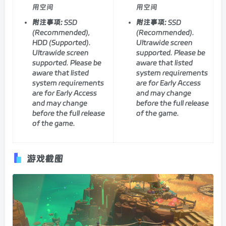
用空间
用空间
附注事项:
SSD
附注事项:
SSD
(Recommended),
(Recommended).
HDD (Supported).
Ultrawide screen
Ultrawide screen
supported. Please be
supported. Please be
aware that listed
aware that listed
system requirements
system requirements
are for Early Access
are for Early Access
and may change
and may change
before the full release
before the full release
of the game.
of the game.
游戏截图