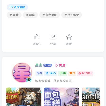
动作冒险
# 冒险
# 动作
# 角色扮演
# 抢先体验
点赞
5
分享
收藏
星主
关注
0
3455
10
9
17.7W+
这家伙很懒，什么都没有写...