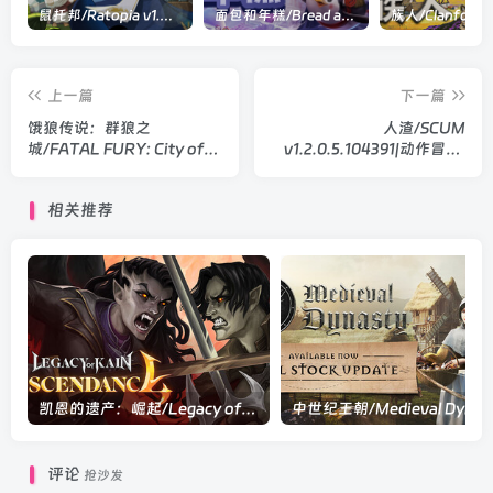
鼠托邦/Ratopia v1.0.0530|策略模拟|容量2.9GB|官方中文版
面包和年糕/Bread and Fred Build.21411256|动作冒险|容量1.1GB|官方中文版
上一篇
下一篇
饿狼传说：群狼之
人渣/SCUM
城/FATAL FURY: City of
v1.2.0.5.104391|动作冒险|
the Wolves v1.7.2|动作冒
容量94.4GB|官方中文版
险|容量28.7GB|官方中文版
相关推荐
凯恩的遗产：崛起/Legacy of Kain: Ascendance Build.22506874|动作冒险|容量5.4GB|官方中文版
中世纪王朝/M
评论
抢沙发